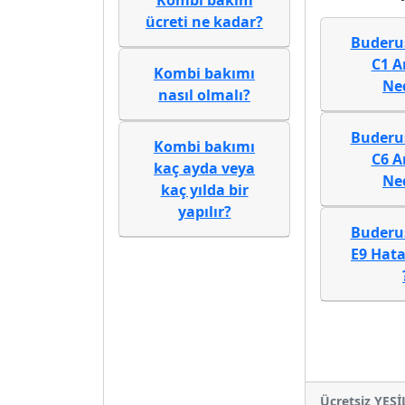
Kombi bakım
ücreti ne kadar?
Buderu
C1 A
Kombi bakımı
Ne
nasıl olmalı?
Buderu
Kombi bakımı
C6 A
kaç ayda veya
Ne
kaç yılda bir
yapılır?
Buderu
E9 Hata
Ücretsiz YEŞ