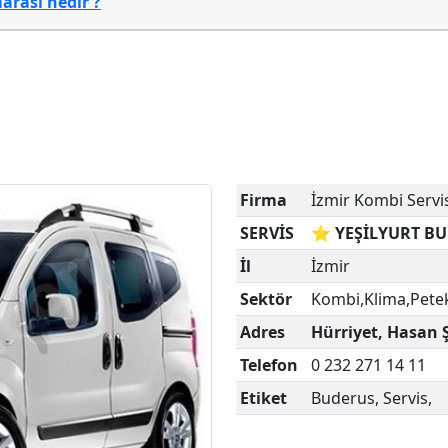
rası nedir ?
Firma
İzmir Kombi Servi
SERVİS
⭐ YEŞİLYURT BU
İl
İzmir
Sektör
Kombi,Klima,Pete
Adres
Hürriyet, Hasan 
Telefon
0 232 271 14 11
Etiket
Buderus, Servis,