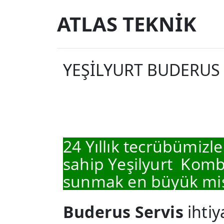
ATLAS TEKNİK
YEŞİLYURT BUDERUS 
24 Yıllık tecrübümizle
sahip Yeşilyurt Kombi
sunmak en büyük mi
Buderus Servis
ihtiy