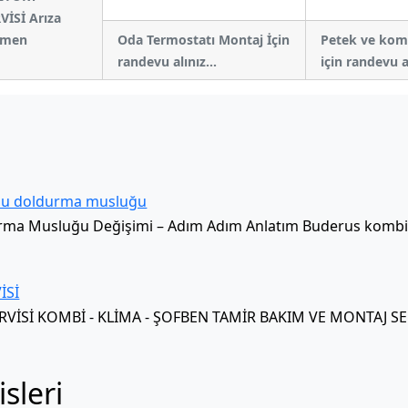
İSİ Arıza
hemen
Oda Termostatı Montaj İçin
Petek ve kom
randevu alınız...
için randevu a
Su doldurma musluğu
ma Musluğu Değişimi – Adım Adım Anlatım Buderus kombini
İSİ
Sİ KOMBİ - KLİMA - ŞOFBEN TAMİR BAKIM VE MONTAJ SERVİ
sleri