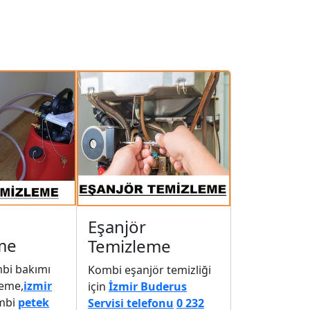
Eşanjör
me
Temizleme
mbi bakımı
Kombi eşanjör temizliği
leme,
izmir
için
İzmir Buderus
mbi
petek
Servisi telefonu
0 232