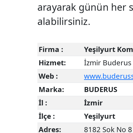
arayarak günün her 
alabilirsiniz.
Firma :
Yeşilyurt Kom
Hizmet:
İzmir Buderus 
Web :
www.buderusser
Marka:
BUDERUS
İl :
İzmir
İlçe :
Yeşilyurt
Adres:
8182 Sok No 8