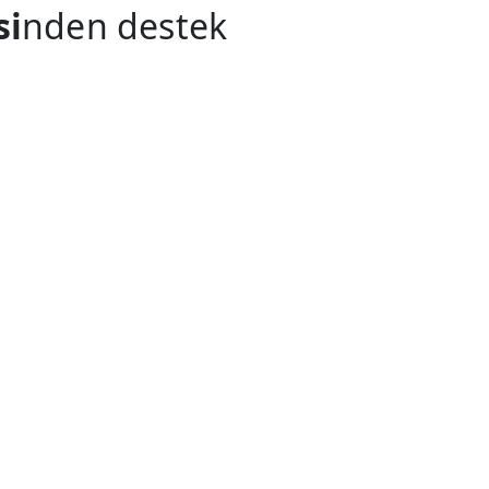
si
nden destek