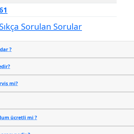
 61
 Sıkça Sorulan Sorular
dar ?
edir?
rvis mi?
lum ücretli mi ?