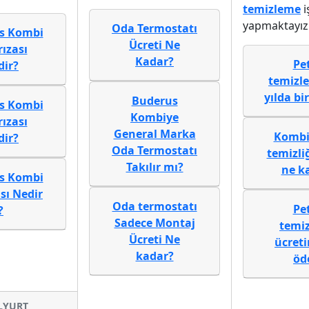
temizleme
i
yapmaktayız.
Oda Termostatı
s Kombi
Ücreti Ne
rızası
Kadar?
Pe
dir?
temizl
yılda bir
Buderus
s Kombi
Kombiye
rızası
General Marka
Kombi
dir?
Oda Termostatı
temizliğ
Takılır mı?
ne k
s Kombi
sı Nedir
Oda termostatı
Pe
?
Sadece Montaj
temi
Ücreti Ne
ücreti
kadar?
öd
İLYURT