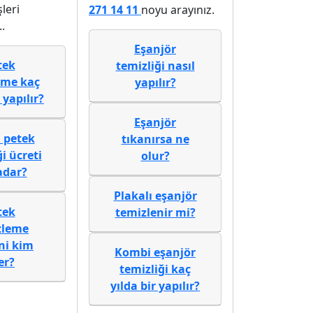
şleri
271 14 11
noyu arayınız.
.
Eşanjör
tek
temizliği nasıl
eme kaç
yapılır?
 yapılır?
Eşanjör
 petek
tıkanırsa ne
i ücreti
olur?
adar?
Plakalı eşanjör
tek
temizlenir mi?
zleme
ni kim
Kombi eşanjör
er?
temizliği kaç
yılda bir yapılır?