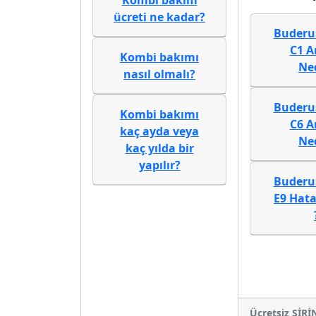
Kombi bakım
ücreti ne kadar?
Buderu
C1 A
Kombi bakımı
Ne
nasıl olmalı?
Buderu
Kombi bakımı
C6 A
kaç ayda veya
Ne
kaç yılda bir
yapılır?
Buderu
E9 Hata
Ücretsiz ŞİR