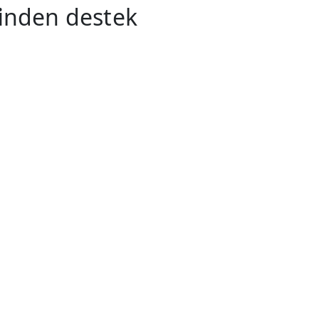
i
nden destek