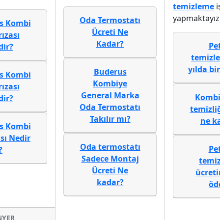
temizleme
i
yapmaktayız.
Oda Termostatı
s Kombi
Ücreti Ne
rızası
Kadar?
Pe
dir?
temizl
yılda bir
Buderus
s Kombi
Kombiye
rızası
General Marka
Kombi
dir?
Oda Termostatı
temizliğ
Takılır mı?
ne k
s Kombi
sı Nedir
Oda termostatı
Pe
?
Sadece Montaj
temi
Ücreti Ne
ücreti
kadar?
öd
İNYER