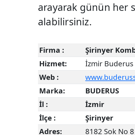
arayarak günün her 
alabilirsiniz.
Firma :
Şirinyer Komb
Hizmet:
İzmir Buderus 
Web :
www.buderusser
Marka:
BUDERUS
İl :
İzmir
İlçe :
Şirinyer
Adres:
8182 Sok No 8