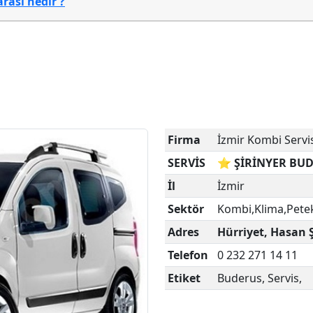
ası nedir ?
Firma
İzmir Kombi Servi
SERVİS
⭐ ŞİRİNYER BUD
İl
İzmir
Sektör
Kombi,Klima,Pete
Adres
Hürriyet, Hasan 
Telefon
0 232 271 14 11
Etiket
Buderus, Servis,