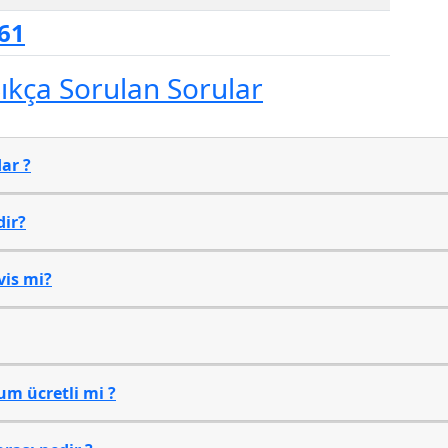
 61
Sıkça Sorulan Sorular
ar ?
dir?
vis mi?
um ücretli mi ?