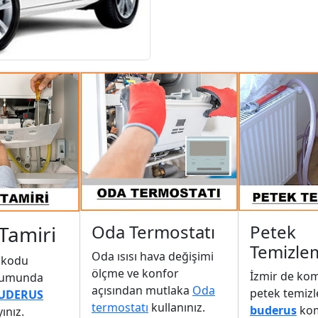
Oda Termostatı
Petek
Tamiri
Temizle
Oda ısısı hava değişimi
 kodu
ölçme ve konfor
İzmir de ko
rumunda
açısından mutlaka
Oda
petek temiz
BUDERUS
termostatı
kullanınız.
buderus
ko
ınız.