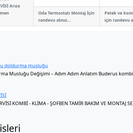
İSİ Arıza
hemen
Oda Termostatı Montaj İçin
Petek ve kom
randevu alınız...
için randevu a
Su doldurma musluğu
ma Musluğu Değişimi – Adım Adım Anlatım Buderus kombini
İSİ
Sİ KOMBİ - KLİMA - ŞOFBEN TAMİR BAKIM VE MONTAJ SERVİ
sleri