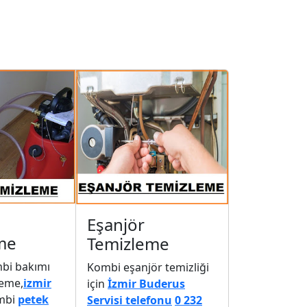
Eşanjör
me
Temizleme
mbi bakımı
Kombi eşanjör temizliği
leme,
izmir
için
İzmir Buderus
mbi
petek
Servisi telefonu
0 232