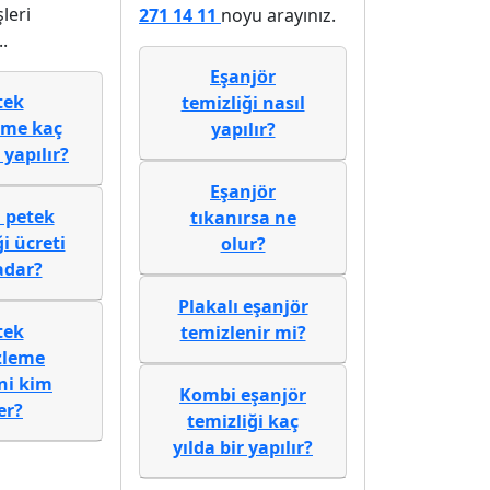
şleri
271 14 11
noyu arayınız.
.
Eşanjör
tek
temizliği nasıl
eme kaç
yapılır?
 yapılır?
Eşanjör
 petek
tıkanırsa ne
i ücreti
olur?
adar?
Plakalı eşanjör
tek
temizlenir mi?
zleme
ni kim
Kombi eşanjör
er?
temizliği kaç
yılda bir yapılır?