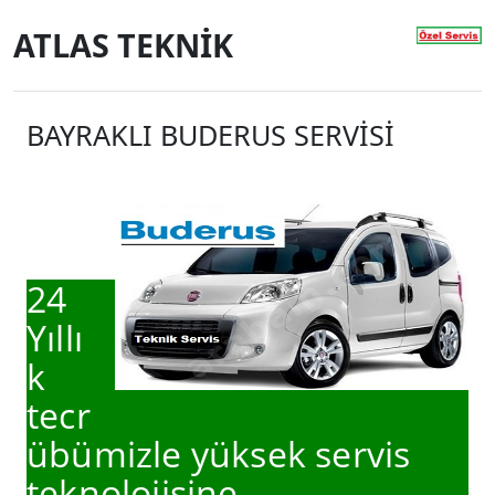
ATLAS TEKNİK
BAYRAKLI BUDERUS SERVİSİ
24
Yıllı
k
tecr
übümizle yüksek servis
teknolojisine