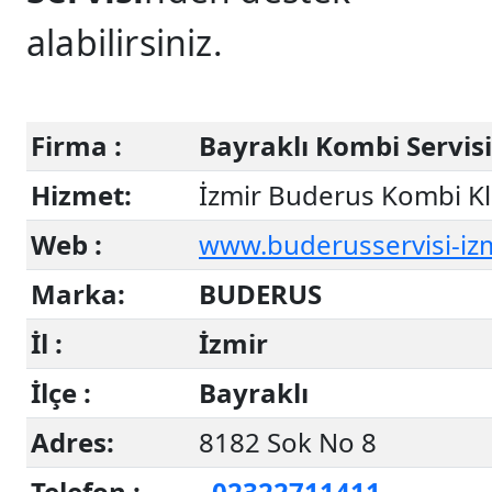
alabilirsiniz.
Firma :
Bayraklı Kombi Servisi
Hizmet:
İzmir Buderus Kombi Kl
Web :
www.buderusservisi-izmi
Marka:
BUDERUS
İl :
İzmir
İlçe :
Bayraklı
Adres:
8182 Sok No 8
Telefon :
02322711411