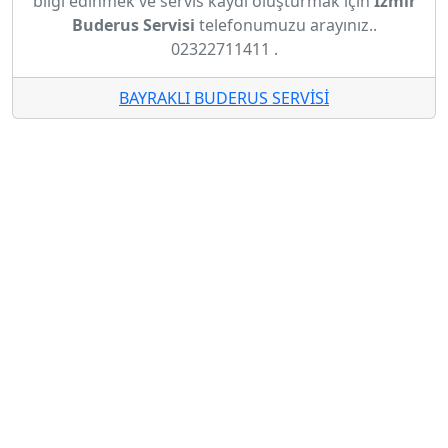
bilgi edinmek ve servis kaydı oluşturmak için
İzmir
Buderus Servisi
telefonumuzu arayınız..
02322711411 .
BAYRAKLI BUDERUS SERVİSİ